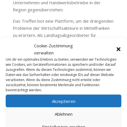
Unternehmen und Handwerksbetriebe in der
Region gegenüberstehen.
Das Treffen bot eine Plattform, um die drängenden
Probleme der Wirtschaftsakteure in Mittelfranken
zu erörtern. Als Landtagsabgeordneter für
Nürnberg-Nord und Präsident der
Cookie-Zustimmung
Handwerkskammer für Mittelfranken nutzte
verwalten
Thomas Pirner, um die Herausforderungen, denen
Um dir ein optimales Erlebnis zu bieten, verwenden wir Technologien
die Kammerbetriebe gegenüberstehen,
wie Cookies, um Geräteinformationen zu speichern und/oder darauf
zuzugreifen. Wenn du diesen Technologien zustimmst, können wir
hervorzuheben. Der akute Fachkräftemangel,
Daten wie das Surfverhalten oder eindeutige IDs auf dieser Website
zunehmende Bürokratie und steigende Kosten
verarbeiten. Wenn du deine Zustimmung nicht erteilst oder
belasten die Betriebe in erheblichem Maße.
zurückziehst, können bestimmte Merkmale und Funktionen
beeinträchtigt werden.
Neben der Identifizierung der Probleme wurden
Akzeptieren
auch konkrete Lösungsansätze diskutiert. Ein Fokus
lag auf innovativen Ideen wie der Einführung eines
Ablehnen
Praktikerrats im Bauwesen, um praxisnahe
Lösungen zu erarbeiten. Zusätzlich strebt man die
Einstellungen ansehen