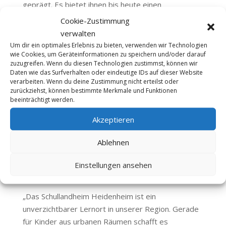
geprägt. Es bietet ihnen bis heute einen
geschützten Raum für Bildung,
Cookie-Zustimmung
Persönlichkeitsentwicklung und
verwalten
Gemeinschaftserlebnisse außerhalb des schulischen
Um dir ein optimales Erlebnis zu bieten, verwenden wir Technologien
wie Cookies, um Geräteinformationen zu speichern und/oder darauf
Alltags.
zuzugreifen. Wenn du diesen Technologien zustimmst, können wir
Daten wie das Surfverhalten oder eindeutige IDs auf dieser Website
Innenminister Herrmann würdigte in seiner Rede
verarbeiten. Wenn du deine Zustimmung nicht erteilst oder
insbesondere das Engagement aller Beteiligten, die
zurückziehst, können bestimmte Merkmale und Funktionen
beeinträchtigt werden.
sich in den vergangenen Jahren für den Erhalt des
Schullandheims eingesetzt haben. Dank
Akzeptieren
gemeinsamer Initiativen konnte die drohende
Insolvenz abgewendet und die Zukunft des Hauses
Ablehnen
gesichert werden. Hervorgehoben wurde dabei der
Einsatz der neuen Vorstandschaft unter Sandra
Einstellungen ansehen
Schäfer sowie der Heimleiterin Karin Sockel.
„Das Schullandheim Heidenheim ist ein
unverzichtbarer Lernort in unserer Region. Gerade
für Kinder aus urbanen Räumen schafft es