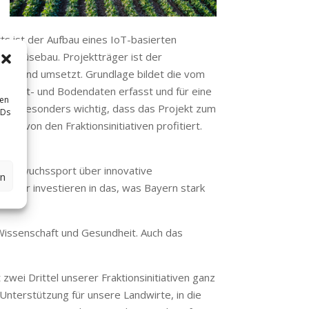
kts ist der Aufbau eines IoT-basierten
dgemüsebau. Projektträger ist der
hsland umsetzt. Grundlage bildet die vom
 Umwelt- und Bodendaten erfasst und für eine
sen
 mir besonders wichtig, dass das Projekt zum
IDs
d von den Fraktionsinitiativen profitiert.
 Nachwuchssport über innovative
en
n: Wir investieren in das, was Bayern stark
Wissenschaft und Gesundheit. Auch das
zwei Drittel unserer Fraktionsinitiativen ganz
Unterstützung für unsere Landwirte, in die