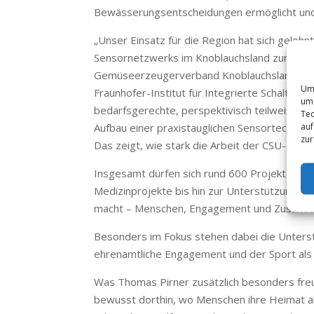
Bewässerungsentscheidungen ermöglicht und l
„Unser Einsatz für die Region hat sich gelohn
Sensornetzwerks im Knoblauchsland zur date
Gemüseerzeugerverband Knoblauchsland e.V.
Um 
Fraunhofer-Institut für Integrierte Schaltun
um 
bedarfsgerechte, perspektivisch teilweise a
Tec
auf
Aufbau einer praxistauglichen Sensortechnik 
zur
Das zeigt, wie stark die Arbeit der CSU-Landta
Insgesamt dürfen sich rund 600 Projekte in 
Medizinprojekte bis hin zur Unterstützung ein
macht – Menschen, Engagement und Zusamme
Besonders im Fokus stehen dabei die Unterst
ehrenamtliche Engagement und der Sport als w
Was Thomas Pirner zusätzlich besonders freut:
bewusst dorthin, wo Menschen ihre Heimat akt