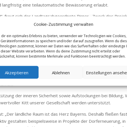
angfristig eine teilautomatische Bewässerung erlaubt.
t!“, freut sich der Landtagsabgeordnete Pirner. „Zweck des Proje
nbasierten und effizienteren Bewässerungssteuerung im Freilan
Cookie-Zustimmung verwalten
, der das Vorhaben gemeinsam mit dem Wasserverband Knoblauc
dir ein optimales Erlebnis zu bieten, verwenden wir Technologien wie Cookies,
gen IIS entwickelte Funktechnologie mioty, mit der unter anderem
Geräteinformationen zu speichern und/oder darauf zuzugreifen. Wenn du die
utomatisierte Bewässerung genutzt werden sollen. Deshalb ist es
hnologien zustimmst, können wir Daten wie das Surfverhalten oder eindeutige 
 dieser Website verarbeiten. Wenn du deine Zustimmung nicht erteilst oder
im Gemüsebau und Sonderkulturbereich im Nürnberger Knoblauchslan
ückziehst, können bestimmte Merkmale und Funktionen beeinträchtigt werden.
gsfraktion in der Region verwurzelt ist.“
ganz Bayern über Zuschüsse freuen. Thomas Pirner betont: „Vom
Akzeptieren
Ablehnen
Einstellungen anseh
er lebendigen Erinnerungskultur oder zukunftsweisender Initiative
nhalt.“
ützung der inneren Sicherheit sowie Aufstockungen bei Bildung, 
ertvoller Kitt unserer Gesellschaft werden unterstützt.
 „Der ländliche Raum ist das Herz Bayerns. Deshalb fließen fast 
iv gestalten: beispielsweise in Projekte der Dorferneuerung, in 