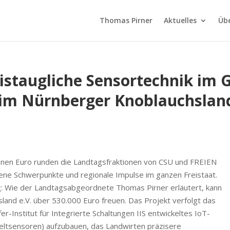
Thomas Pirner
Aktuelles
Üb
xistaugliche Sensortechnik i
 im Nürnberger Knoblauchsla
llionen Euro runden die Landtagsfraktionen von CSU und FREIEN
e Schwerpunkte und regionale Impulse im ganzen Freistaat.
ig: Wie der Landtagsabgeordnete Thomas Pirner erläutert, kann
nd e.V. über 530.000 Euro freuen. Das Projekt verfolgt das
er-Institut für Integrierte Schaltungen IIS entwickeltes IoT-
ltsensoren) aufzubauen, das Landwirten präzisere