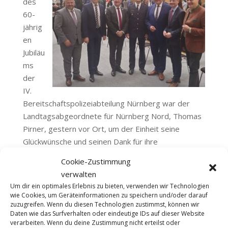
des
60-
jährig
en
Jubiläu
ms
der
IV.
Bereitschaftspolizeiabteilung Nürnberg war der
Landtagsabgeordnete für Nürnberg Nord, Thomas
Pirner, gestern vor Ort, um der Einheit seine
Glückwünsche und seinen Dank für ihre
herausragende Arbeit auszusprechen. Die
Cookie-Zustimmung
Jubiläumsfeier wurde von Bayerns Innenminister
verwalten
Joachim Herrmann begleitet, der in seiner Rede die
Um dir ein optimales Erlebnis zu bieten, verwenden wir Technologien
Bedeutung der Bereitschaftspolizei für die
wie Cookies, um Geräteinformationen zu speichern und/oder darauf
zuzugreifen. Wenn du diesen Technologien zustimmst, können wir
Sicherheit in der Region hervorhob.
Daten wie das Surfverhalten oder eindeutige IDs auf dieser Website
verarbeiten. Wenn du deine Zustimmung nicht erteilst oder
„Die IV. Bereitschaftspolizeiabteilung Nürnberg