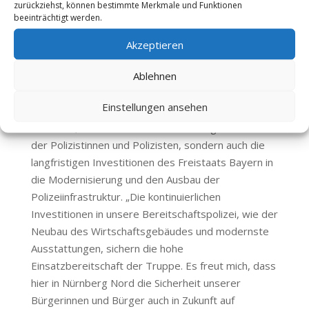
zurückziehst, können bestimmte Merkmale und Funktionen
leistet seit 60 Jahren einen unverzichtbaren Beitrag
beeinträchtigt werden.
für die Sicherheit in Nordbayern und darüber hinaus.
Akzeptieren
Ihr Engagement und ihre Professionalität verdienen
höchste Anerkennung“, betonte Innenminister
Ablehnen
Joachim Herrmann.
Einstellungen ansehen
Thomas Pirner, der selbst die Feierlichkeiten
besuchte, lobte nicht nur die herausragende Arbeit
der Polizistinnen und Polizisten, sondern auch die
langfristigen Investitionen des Freistaats Bayern in
die Modernisierung und den Ausbau der
Polizeiinfrastruktur. „Die kontinuierlichen
Investitionen in unsere Bereitschaftspolizei, wie der
Neubau des Wirtschaftsgebäudes und modernste
Ausstattungen, sichern die hohe
Einsatzbereitschaft der Truppe. Es freut mich, dass
hier in Nürnberg Nord die Sicherheit unserer
Bürgerinnen und Bürger auch in Zukunft auf