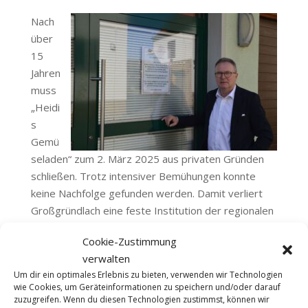
Nach
über
15
Jahren
muss
„Heidi
s
Gemü
seladen“ zum 2. März 2025 aus privaten Gründen
schließen. Trotz intensiver Bemühungen konnte
keine Nachfolge gefunden werden. Damit verliert
Großgründlach eine feste Institution der regionalen
Nahversorgung, die bereits über Generationen
Cookie-Zustimmung
hinweg für frische und nachhaltige Lebensmittel aus
verwalten
der Region stand.
Um dir ein optimales Erlebnis zu bieten, verwenden wir Technologien
wie Cookies, um Geräteinformationen zu speichern und/oder darauf
„Es ist äußerst bedauerlich, dass ‚Heidis
zuzugreifen. Wenn du diesen Technologien zustimmst, können wir
Gemüseladen‘ schließen muss. Dieses Beispiel