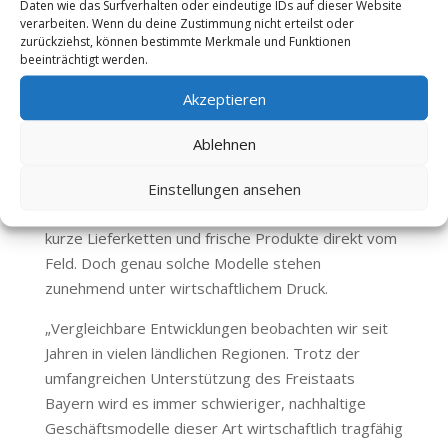
Daten wie das Surfverhalten oder eindeutige IDs auf dieser Website
zeigt deutlich, wie schwierig es für kleine
verarbeiten. Wenn du deine Zustimmung nicht erteilst oder
zurückziehst, können bestimmte Merkmale und Funktionen
Unternehmen ist, eine Nachfolge zu finden. Mit dem
beeinträchtigt werden.
Verlust solcher Betriebe bricht eine essenzielle
Stütze der regionalen Nahversorgung weg“, erklärt
Akzeptieren
Thomas Pirner.
Ablehnen
Das Konzept von „Heidis Gemüseladen“ entsprach
der Idealvorstellung einer nachhaltigen
Einstellungen ansehen
Lebensmittelversorgung: Regionale Erzeuger,
kurze Lieferketten und frische Produkte direkt vom
Feld. Doch genau solche Modelle stehen
zunehmend unter wirtschaftlichem Druck.
„Vergleichbare Entwicklungen beobachten wir seit
Jahren in vielen ländlichen Regionen. Trotz der
umfangreichen Unterstützung des Freistaats
Bayern wird es immer schwieriger, nachhaltige
Geschäftsmodelle dieser Art wirtschaftlich tragfähig