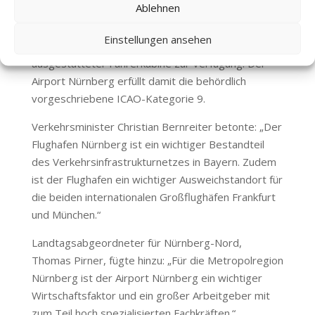
Ablehnen
Fahrzeuge aus. Für das Training der
Flughafenfeuerwehr ohne Ressourcenverbrauch
Einstellungen ansehen
steht den Einsatzkräften ein Taktiksimulator mit voll
ausgestatteter Fahrerkabine zur Verfügung. Der
Airport Nürnberg erfüllt damit die behördlich
vorgeschriebene ICAO-Kategorie 9.
Verkehrsminister Christian Bernreiter betonte: „Der
Flughafen Nürnberg ist ein wichtiger Bestandteil
des Verkehrsinfrastrukturnetzes in Bayern. Zudem
ist der Flughafen ein wichtiger Ausweichstandort für
die beiden internationalen Großflughäfen Frankfurt
und München.“
Landtagsabgeordneter für Nürnberg-Nord,
Thomas Pirner, fügte hinzu: „Für die Metropolregion
Nürnberg ist der Airport Nürnberg ein wichtiger
Wirtschaftsfaktor und ein großer Arbeitgeber mit
zum Teil hoch spezialisierten Fachkräften.“