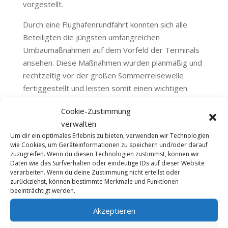
vorgestellt.
Durch eine Flughafenrundfahrt konnten sich alle
Beteiligten die jüngsten umfangreichen
Umbaumaßnahmen auf dem Vorfeld der Terminals
ansehen. Diese Maßnahmen wurden planmäßig und
rechtzeitig vor der großen Sommerreisewelle
fertiggestellt und leisten somit einen wichtigen
Beitrag zur Bewältigung des großen
Cookie-Zustimmung
Sommeransturms.
verwalten
Ein Highlight des Besuchs war die Fahrt im
Um dir ein optimales Erlebnis zu bieten, verwenden wir Technologien
wie Cookies, um Geräteinformationen zu speichern und/oder darauf
Feuerwehrsimulator. Als Fahrzeugführer konnte
zuzugreifen. Wenn du diesen Technologien zustimmst, können wir
Verkehrsminister Bernreiter sein Können unter
Daten wie das Surfverhalten oder eindeutige IDs auf dieser Website
Beweis stellen, während Thomas Pirner sein Talent
verarbeiten. Wenn du deine Zustimmung nicht erteilst oder
zurückziehst, können bestimmte Merkmale und Funktionen
als Löschkanonenbediener zeigte. In den
beeinträchtigt werden.
kommenden Tagen setzt der Airport auf neueste
Technik und tauscht die Flotte seiner
Akzeptieren
Flugfeldlöschfahrzeuge (FLF) durch drei fabrikneue