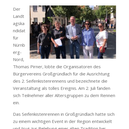
Der
Landt
agska
ndidat
für
Nürnb
erg-
Nord,
Thomas Pirner, lobte die Organisatoren des
Bürgervereins Großgründlach für die Ausrichtung
des 2. Seifenkistenrennens und bezeichnete die
Veranstaltung als tolles Ereignis. Am 2. Juli fanden
sich Teilnehmer aller Altersgruppen zu dem Rennen
ein.
Das Seifenkistenrennen in Großgründlach hatte sich
zu einem wichtigen Event in der Region entwickelt
und trug zur Belebung einer alten Tradition bei.