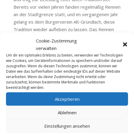
Bereits vor vielen Jahren fanden regelmäßig Rennen
an der Stadtgrenze statt, und im vergangenen Jahr
gelang es dem Bürgerverein Alt-Gründlach, diese
Tradition wieder aufleben zu lassen. Das Rennen
wurde als Höhepunkt des alle drei Jahre
Cookie-Zustimmung
stattfindenden Dorffests veranstaltet.
verwalten
Um dir ein optimales Erlebnis zu bieten, verwenden wir Technologien
Das 2. Gründlacher Seifenkistenrennen war ein
wie Cookies, um Geräteinformationen zu speichern und/oder darauf
großer Erfolg und wurde aufgrund dessen auch in
zuzugreifen. Wenn du diesen Technologien zustimmst, können wir
diesem Jahr erneut ausgerichtet. Erstmals nahmen
Daten wie das Surfverhalten oder eindeutige IDs auf dieser Website
verarbeiten. Wenn du deine Zustimmung nicht erteilst oder
auch Profis teil, die zusammen mit den Teams der
zurückziehst, können bestimmte Merkmale und Funktionen
Gründlacher Vereine und Gruppen um den Titel des
beeinträchtigt werden.
Bayerischen Meisters kämpften. Dank der
Akzeptieren
Kooperation mit dem Deutschen Seifenkisten
Derby (DSKD) wurde ein Wertungslauf zur
Ablehnen
Bayerischen Meisterschaft organisiert. Die
Entscheidung über den Meister fiel in
Einstellungen ansehen
Großgründlach auf der 300 Meter langen