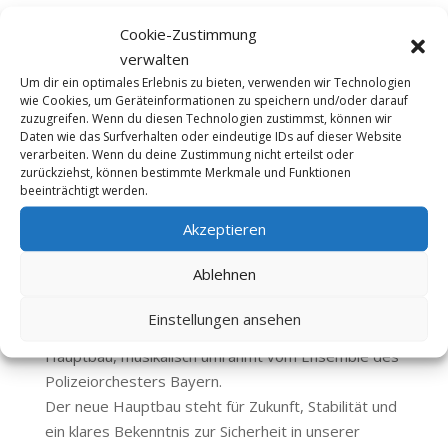
Ein
Cookie-Zustimmung
wichti
verwalten
ger
Um dir ein optimales Erlebnis zu bieten, verwenden wir Technologien
wie Cookies, um Geräteinformationen zu speichern und/oder darauf
Tag
zuzugreifen. Wenn du diesen Technologien zustimmst, können wir
für
Daten wie das Surfverhalten oder eindeutige IDs auf dieser Website
verarbeiten. Wenn du deine Zustimmung nicht erteilst oder
Mittel
zurückziehst, können bestimmte Merkmale und Funktionen
franke
beeinträchtigt werden.
n: Heute wurde der sanierte Hauptbau des
Akzeptieren
Polizeipräsidiums feierlich eingeweiht. Das ist ein
starkes Signal für moderne Sicherheitsarbeit und
Ablehnen
beste Arbeitsbedingungen für unsere Polizei.
Polizeipräsident Gernot Rochholz und Innenminister
Einstellungen ansehen
Joachim Herrmann eröffneten den sanierten
Hauptbau, musikalisch umrahmt vom Ensemble des
Polizeiorchesters Bayern.
Der neue Hauptbau steht für Zukunft, Stabilität und
ein klares Bekenntnis zur Sicherheit in unserer