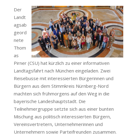
Der
Landt
agsab
geord
nete
Thom
as
Pirner (CSU) hat kürzlich zu einer informativen
Landtagsfahrt nach München eingeladen. Zwei
Reisebusse mit interessierten Bürgerinnen und
Bürgern aus dem Stimmkreis Nürnberg-Nord
machten sich frühmorgens auf den Weg in die
bayerische Landeshauptstadt. Die
Teilnehmergruppe setzte sich aus einer bunten
Mischung aus politisch interessierten Bürgern,
Vereinsvertretern, Unternehmerinnen und
Unternehmern sowie Parteifreunden zusammen.