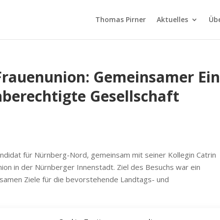
Thomas Pirner
Aktuelles
Üb
-Frauenunion: Gemeinsamer Ein
hberechtigte Gesellschaft
ndidat für Nürnberg-Nord, gemeinsam mit seiner Kollegin Catrin
nion in der Nürnberger Innenstadt. Ziel des Besuchs war ein
insamen Ziele für die bevorstehende Landtags- und
homas Pirner den Mitgliedern der Frauenunion seine politischen