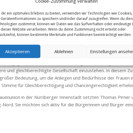
Cookie-Zustimmung verwalten
usforderungen und Lösungsansätze für Nürnberg-Nord.
 geplanten Maßnahmen und Projekte, die sie umsetzen möchten,
dir ein optimales Erlebnis zu bieten, verwenden wir Technologien wie Cookies,
 in ihrem Wahlbezirk zu vertreten.
Geräteinformationen zu speichern und/oder darauf zuzugreifen. Wenn du die
hnologien zustimmst, können wir Daten wie das Surfverhalten oder eindeutige 
 Frauenunion für ihre tatkräftige Unterstützung im Wahlkampf. D
 dieser Website verarbeiten. Wenn du deine Zustimmung nicht erteilst oder
ückziehst, können bestimmte Merkmale und Funktionen beeinträchtigt werden.
lange der Frauen in der Politik angemessen zu berücksichtigen. E
 in die politische Entscheidungsfindung einzubeziehen.
Akzeptieren
Ablehnen
Einstellungen anseh
Sandra Vatter, der Kreisvorsitzenden der Frauenunion, die sich i
r ihr Engagement und betonte die Wichtigkeit einer engen Zusamm
re und gleichberechtigte Gesellschaft einzustehen. In diesem 
großer Bedeutung, um die Anliegen und Bedürfnisse der Frauen 
 Stimme für Gleichberechtigung und Chancengerechtigkeit erhebe
auenunion in der Nürnberger Innenstadt setzten Thomas Pirner und
Nord. Sie möchten sich aktiv für die Bürgerinnen und Bürger einse