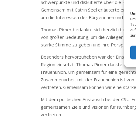
Schwerpunkte und diskutierte über die Hera
Gemeinsam mit Catrin Seel erläuterte er die
Um 
um die Interessen der Bürgerinnen und Bürger
um 
Tec
Thomas Pirner bedankte sich herzlich bei der
auf
zur
von großer Bedeutung, um die Anliegen und Be
starke Stimme zu geben und ihre Perspektiven
Besonders hervorzuheben war der Einsatz von 
Region einsetzt. Thomas Pirner dankte ihr fü
Frauenunion, um gemeinsam für eine gerechte
Zusammenarbeit mit der Frauenunion ist von 
vertreten. Gemeinsam können wir eine starke
Mit dem politischen Austausch bei der CSU-Fr
gemeinsamen Ziele und Visionen für Nürnberg-
vertreten.