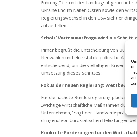
Führung,“ betont der Landtagsabgeordnete. A
Ukraine und im Nahen Osten sowie den wirtsc
Regierungswechsel in den USA sieht er drin
aufzustellen.
Scholz‘ Vertrauensfrage wird als Schritt
Pirner begrüßt die Entscheidung von Bundeskan
Neuwahlen und eine stabile politische Ausric
Um 
entscheidend, um die vielfältigen Krisen zu m
um 
Tec
Umsetzung dieses Schrittes.
auf
zur
Fokus der neuen Regierung: Wettbewerb
Für die nächste Bundesregierung plädiert Pirn
„Wichtige wirtschaftliche Maßnahmen dürfen n
Unternehmen,“ sagt der Handwerkspräsident. 
dringend von bürokratischen Belastungen bef
Konkrete Forderungen für den Wirtschaf