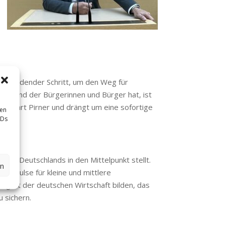
ntscheidender Schritt, um den Weg für
ents und der Bürgerinnen und Bürger hat, ist
 erklärt Pirner und drängt um eine sofortige
sen
IDs
keit Deutschlands in den Mittelpunkt stellt.
en
 Impulse für kleine und mittlere
kgrat der deutschen Wirtschaft bilden, das
 sichern.