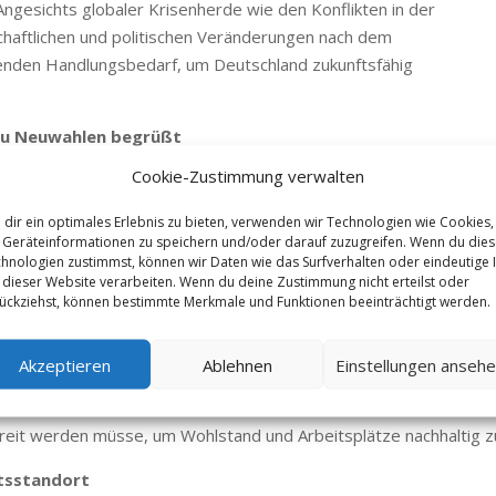
ngesichts globaler Krisenherde wie den Konflikten in der
haftlichen und politischen Veränderungen nach dem
genden Handlungsbedarf, um Deutschland zukunftsfähig
 zu Neuwahlen begrüßt
Cookie-Zustimmung verwalten
zler Olaf Scholz, die Vertrauensfrage zu stellen. Dies sei ein e
htung freizumachen. „Eine Regierung, die den Rückhalt des Parlam
dir ein optimales Erlebnis zu bieten, verwenden wir Technologien wie Cookies,
eistern und Deutschlands Handlungsfähigkeit wiederherzustellen,“
Geräteinformationen zu speichern und/oder darauf zuzugreifen. Wenn du die
hnologien zustimmst, können wir Daten wie das Surfverhalten oder eindeutige 
 dieser Website verarbeiten. Wenn du deine Zustimmung nicht erteilst oder
ückziehst, können bestimmte Merkmale und Funktionen beeinträchtigt werden.
sfähigkeit und sofortige Maßnahmen
er für eine klare wirtschaftliche Agenda, die die Wettbewerbsfähig
Akzeptieren
Ablehnen
Einstellungen anseh
icht auf Neuwahlen warten. Es braucht sofortige Entlastungen und
Er hebt hervor, dass das Handwerk und der Mittelstand das Rüc
reit werden müsse, um Wohlstand und Arbeitsplätze nachhaltig zu
tsstandort