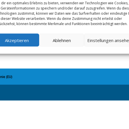
dir ein optimales Erlebnis zu bieten, verwenden wir Technologien wie Cookies,
Geräteinformationen zu speichern und/oder darauf zuzugreifen. Wenn du die
tzung wurde die bisherige Landtagspräsidentin Ilse Aigner
hnologien zustimmst, können wir Daten wie das Surfverhalten oder eindeutige 
en Sitzung die Wahl des Ministerpräsidenten an, bei der unser P
 dieser Website verarbeiten. Wenn du deine Zustimmung nicht erteilst oder
ückziehst, können bestimmte Merkmale und Funktionen beeinträchtigt werden.
rpräsidenten gewählt wurde.
Akzeptieren
Ablehnen
Einstellungen anseh
nie (EU)