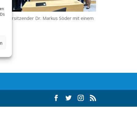
sen
IDs
arteivorsitzender Dr. Markus Söder mit einem
en