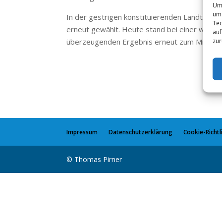
Um 
um 
In der gestrigen konstituierenden Landtagssi
Tec
erneut gewählt. Heute stand bei einer weiter
auf
zur
überzeugenden Ergebnis erneut zum Ministe
Impressum
Datenschutzerklärung
Cookie-Richtli
© Thomas Pirner