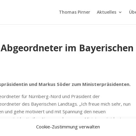
Thomas Pirner
Aktuelles
Üb
 Abgeordneter im Bayerischen
gspräsidentin und Markus Söder zum Ministerpräsidenten.
geordneter für Nürnberg-Nord und Präsident der
eordneter des Bayerischen Landtags. „Ich freue mich sehr, nun
en und gehe motiviert und mit Spannung den neuen
gspräsidentin Ilse Aigner und unserem Ministerpräsidenten
Cookie-Zustimmung verwalten
rer Wiederwahl“, sagte Thomas Pirner, neues Mitglied des