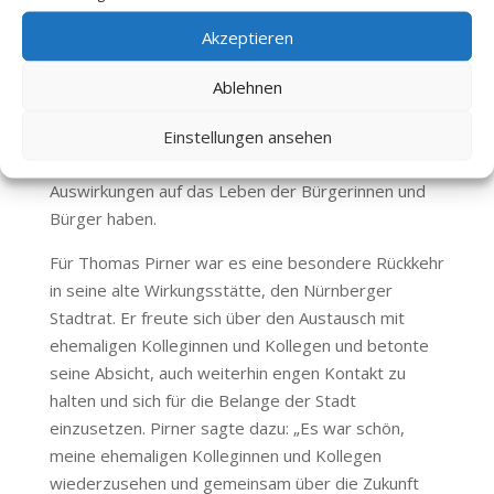
Angelegenheiten diskutiert, darunter der Ausbau
Akzeptieren
des Frankenschnellwegs, die Weiterentwicklung der
Magnetschwebebahn, die StUB sowie die
Ablehnen
Problematik der Leerstände in der Nürnberger
Altstadt. Diese Themen stehen im Fokus der
Einstellungen ansehen
politischen Arbeit, da sie unmittelbare
Auswirkungen auf das Leben der Bürgerinnen und
Bürger haben.
Für Thomas Pirner war es eine besondere Rückkehr
in seine alte Wirkungsstätte, den Nürnberger
Stadtrat. Er freute sich über den Austausch mit
ehemaligen Kolleginnen und Kollegen und betonte
seine Absicht, auch weiterhin engen Kontakt zu
halten und sich für die Belange der Stadt
einzusetzen. Pirner sagte dazu: „Es war schön,
meine ehemaligen Kolleginnen und Kollegen
wiederzusehen und gemeinsam über die Zukunft