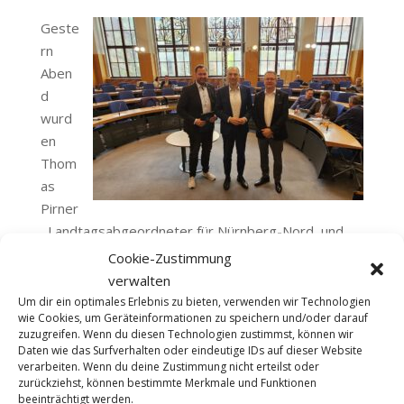
Geste
rn
Aben
d
wurd
en
Thom
as
Pirner
, Landtagsabgeordneter für Nürnberg-Nord, und
sein Kollege Jochen Kohler in einer Fraktionssitzung
Cookie-Zustimmung
der CSU-Stadtratsfraktion herzlich willkommen
verwalten
geheißen. Die beiden Politiker nutzten die
Um dir ein optimales Erlebnis zu bieten, verwenden wir Technologien
wie Cookies, um Geräteinformationen zu speichern und/oder darauf
Gelegenheit, um über ihre Arbeit im Bayerischen
zuzugreifen. Wenn du diesen Technologien zustimmst, können wir
Landtag zu berichten und sich mit den aktuellen
Daten wie das Surfverhalten oder eindeutige IDs auf dieser Website
kommunalen Themen auseinanderzusetzen.
verarbeiten. Wenn du deine Zustimmung nicht erteilst oder
zurückziehst, können bestimmte Merkmale und Funktionen
beeinträchtigt werden.
In der Sitzung wurden verschiedene