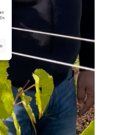
sen
IDs
en