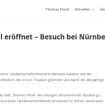
Thomas Pirner
Aktuelles
Üb
ll eröffnet – Besuch bei Nürnb
ayerns Landwirtschaftsministerin Michaela Kaniber und die
ymbolisch die ersten Trauben geerntet und damit die diesjährige
e MdL Thomas Pirner den einzigen Winzerbetrieb Nürnbergs,
tionsreiche Familienunternehmen produziert in dritter Generation