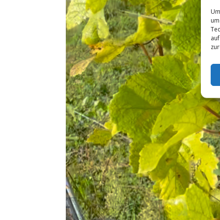
Um 
um 
Tec
auf
zur