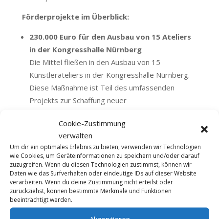
Förderprojekte im Überblick:
230.000 Euro für den Ausbau von 15 Ateliers
in der Kongresshalle Nürnberg
Die Mittel fließen in den Ausbau von 15
Künstlerateliers in der Kongresshalle Nürnberg.
Diese Maßnahme ist Teil des umfassenden
Projekts zur Schaffung neuer
Ermöglichungsräume für die Kunst- und
Cookie-Zustimmung
Kulturszene der Stadt. Die Ateliers bieten
verwalten
Kunstschaffenden langfristig erschwingliche
Um dir ein optimales Erlebnis zu bieten, verwenden wir Technologien
Arbeitsräume und fördern den kreativen
wie Cookies, um Geräteinformationen zu speichern und/oder darauf
Austausch.
zuzugreifen. Wenn du diesen Technologien zustimmst, können wir
Daten wie das Surfverhalten oder eindeutige IDs auf dieser Website
80.000 Euro für Musik Installationen e.V. –
verarbeiten. Wenn du deine Zustimmung nicht erteilst oder
Musik Installationen Nürnberg 2025
zurückziehst, können bestimmte Merkmale und Funktionen
beeinträchtigt werden.
Der Verein Musik Installationen e.V. erhält 80.000
Euro für das Projekt „Musik Installationen
Akzeptieren