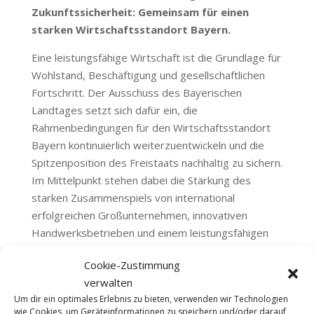
Zukunftssicherheit: Gemeinsam für einen
starken Wirtschaftsstandort Bayern.
Eine leistungsfähige Wirtschaft ist die Grundlage für
Wohlstand, Beschäftigung und gesellschaftlichen
Fortschritt. Der Ausschuss des Bayerischen
Landtages setzt sich dafür ein, die
Rahmenbedingungen für den Wirtschaftsstandort
Bayern kontinuierlich weiterzuentwickeln und die
Spitzenposition des Freistaats nachhaltig zu sichern.
Im Mittelpunkt stehen dabei die Stärkung des
starken Zusammenspiels von international
erfolgreichen Großunternehmen, innovativen
Handwerksbetrieben und einem leistungsfähigen
Mittelstand. Gleichzeitig wird eine nachhaltige und
Cookie-Zustimmung
sozial verantwortliche Wirtschaftsweise gefördert,
verwalten
die wirtschaftlichen Erfolg mit ökologischer
Um dir ein optimales Erlebnis zu bieten, verwenden wir Technologien
Verantwortung verbindet.
wie Cookies, um Geräteinformationen zu speichern und/oder darauf