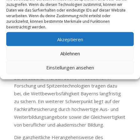
zuzugreifen. Wenn du diesen Technologien zustimmst, können wir
Der Ausschuss betont die Bedeutung einer
Daten wie das Surfverhalten oder eindeutige IDs auf dieser Website
zukunftsorientierten Wirtschafts- und
verarbeiten. Wenn du deine Zustimmung nicht erteilst oder
zurückziehst, können bestimmte Merkmale und Funktionen
Strukturpolitik, die Unternehmen verlässliche
beeinträchtigt werden.
Rahmenbedingungen bietet und Innovationen
gezielt unterstützt. Dazu gehören die Förderung
Akzeptieren
von Industrie, Handwerk und Mittelstand, eine
Ablehnen
starke Regionalförderung sowie attraktive
Bedingungen für Existenzgründungen und junge
Einstellungen ansehen
Unternehmen. Steuerliche Entlastungen, der Abbau
bürokratischer Hürden sowie Investitionen in
Forschung und Spitzentechnologien tragen dazu
bei, die Wettbewerbsfähigkeit Bayerns langfristig
zu sichern. Ein weiterer Schwerpunkt liegt auf der
Fachkräftesicherung durch hochwertige Aus- und
Weiterbildungsangebote sowie die Gleichwertigkeit
von beruflicher und akademischer Bildung.
Die ganzheitliche Herangehensweise des