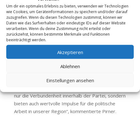
Um dir ein optimales Erlebnis zu bieten, verwenden wir Technologien
Beim Neujahrsempfang des CSU Ortsverbands
wie Cookies, um Geräteinformationen zu speichern und/oder darauf
Nürnberg Langwasser wurde eine hochkarätige
zuzugreifen. Wenn du diesen Technologien zustimmst, können wir
Daten wie das Surfverhalten oder eindeutige IDs auf dieser Website
Veranstaltung geboten, bei der der bayerische
verarbeiten. Wenn du deine Zustimmung nicht erteilst oder
Ministerpräsident Dr. Markus Söder als Gastredner
zurückziehst, können bestimmte Merkmale und Funktionen
beeinträchtigt werden.
auftrat. Der Abend war nicht nur gut besucht,
sondern auch äußerst inspirierend. Thomas Pirner,
Akzeptieren
Landtagsabgeordneter für Nürnberg-Nord,
bedankte sich herzlich bei Anatoli Djanatliev für die
Ablehnen
gelungene Organisation dieses Empfangs. „Es war
eine Ehre, an diesem herausragenden Event
Einstellungen ansehen
teilzunehmen. Solche Gelegenheiten stärken nicht
nur die Verbundenheit innerhalb der Partei, sondern
bieten auch wertvolle Impulse für die politische
Arbeit in unserer Region“, kommentierte Pirner.