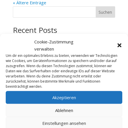
« Ältere Einträge
Suchen
Recent Posts
Schwere Unwetterschäden im Knoblauchsland –
Cookie-Zustimmung
Jetzt zählt schnelle Hilfe
verwalten
Um dir ein optimales Erlebnis zu bieten, verwenden wir Technologien
Blick hinter die Kulissen des Bayerischen Landtags
wie Cookies, um Geräteinformationen zu speichern und/oder darauf
#PirnerPacktAn – in der Gastronomie!
zuzugreifen. Wenn du diesen Technologien zustimmst, können wir
Daten wie das Surfverhalten oder eindeutige IDs auf dieser Website
Interview Plenum TV: Finanzielle Bildung und
verarbeiten. Wenn du deine Zustimmung nicht erteilst oder
zurückziehst, können bestimmte Merkmale und Funktionen
Ernährungstherapie im Fokus
beeinträchtigt werden.
Modern, leistungsfähig, zukunftsorientiert:
Akzeptieren
Polizeipräsidium Mittelfranken eröffnet sanierten
Hauptbau
Ablehnen
Recent Comments
Einstellungen ansehen