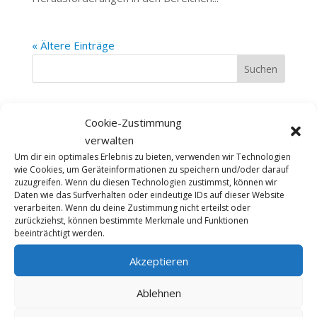
« Ältere Einträge
Suchen
Recent Posts
Cookie-Zustimmung
Schwere Unwetterschäden im Knoblauchsland –
verwalten
Jetzt zählt schnelle Hilfe
Um dir ein optimales Erlebnis zu bieten, verwenden wir Technologien
wie Cookies, um Geräteinformationen zu speichern und/oder darauf
Blick hinter die Kulissen des Bayerischen Landtags
zuzugreifen. Wenn du diesen Technologien zustimmst, können wir
Daten wie das Surfverhalten oder eindeutige IDs auf dieser Website
#PirnerPacktAn – in der Gastronomie!
verarbeiten. Wenn du deine Zustimmung nicht erteilst oder
zurückziehst, können bestimmte Merkmale und Funktionen
Interview Plenum TV: Finanzielle Bildung und
beeinträchtigt werden.
Ernährungstherapie im Fokus
Akzeptieren
Modern, leistungsfähig, zukunftsorientiert:
Polizeipräsidium Mittelfranken eröffnet sanierten
Ablehnen
Hauptbau