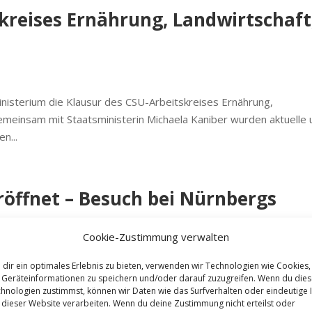
kreises Ernährung, Landwirtschaft
nisterium die Klausur des CSU-Arbeitskreises Ernährung,
emeinsam mit Staatsministerin Michaela Kaniber wurden aktuelle
n...
eröffnet – Besuch bei Nürnbergs
Cookie-Zustimmung verwalten
dir ein optimales Erlebnis zu bieten, verwenden wir Technologien wie Cookies,
Geräteinformationen zu speichern und/oder darauf zuzugreifen. Wenn du die
yerns Landwirtschaftsministerin Michaela Kaniber und die Fränkis
hnologien zustimmst, können wir Daten wie das Surfverhalten oder eindeutige 
e ersten Trauben geerntet und damit die diesjährige Lese offizie
 dieser Website verarbeiten. Wenn du deine Zustimmung nicht erteilst oder