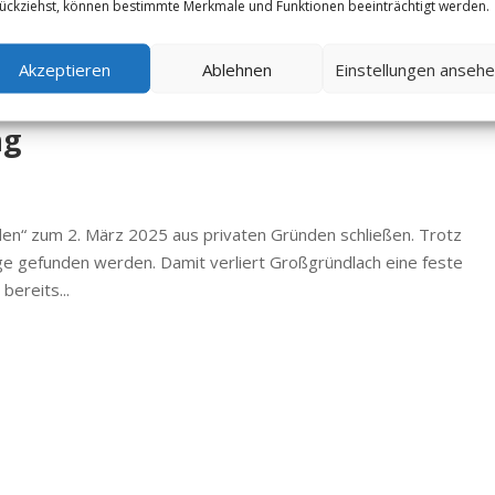
ückziehst, können bestimmte Merkmale und Funktionen beeinträchtigt werden.
Akzeptieren
Ablehnen
Einstellungen anseh
aden“ – Ein schwerer Verlust für d
ng
en“ zum 2. März 2025 aus privaten Gründen schließen. Trotz
e gefunden werden. Damit verliert Großgründlach eine feste
bereits...