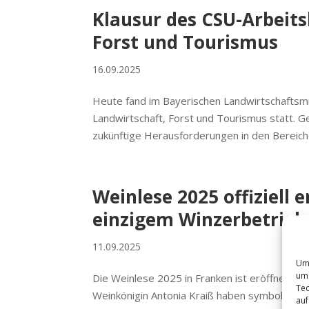
Klausur des CSU-Arbeits
Forst und Tourismus
16.09.2025
Heute fand im Bayerischen Landwirtschaftsmi
Landwirtschaft, Forst und Tourismus statt. G
zukünftige Herausforderungen in den Bereiche
Weinlese 2025 offiziell 
einzigem Winzerbetrieb
11.09.2025
Um 
um 
Die Weinlese 2025 in Franken ist eröffnet: Ba
Tec
Weinkönigin Antonia Kraiß haben symbolisch di
auf