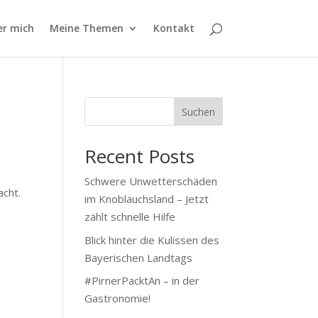
er mich
Meine Themen
Kontakt
t
Suchen
Recent Posts
Schwere Unwetterschäden
cht.
im Knoblauchsland – Jetzt
t
zählt schnelle Hilfe
Blick hinter die Kulissen des
Bayerischen Landtags
#PirnerPacktAn – in der
Gastronomie!