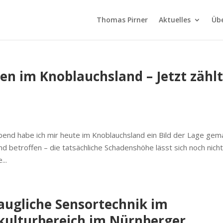
Thomas Pirner
Aktuelles
Üb
n im Knoblauchsland – Jetzt zähl
d habe ich mir heute im Knoblauchsland ein Bild der Lage gema
nd betroffen – die tatsächliche Schadenshöhe lässt sich noch nich
...
taugliche Sensortechnik im
ulturbereich im Nürnberger